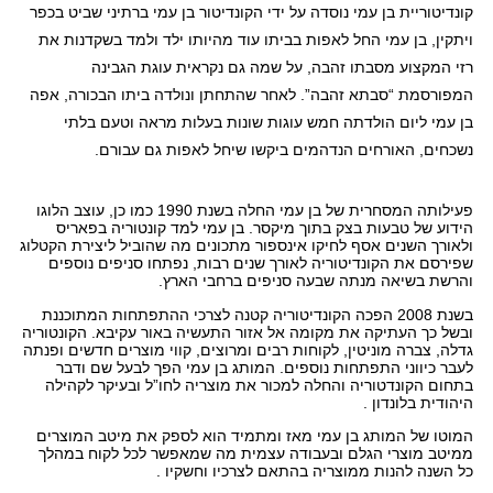
קונדיטוריית בן עמי נוסדה על ידי הקונדיטור בן עמי ברתיני שביט בכפר
ויתקין, בן עמי החל לאפות בביתו עוד מהיותו ילד ולמד בשקדנות את
רזי המקצוע מסבתו זהבה, על שמה גם נקראית עוגת הגבינה
המפורסמת “סבתא זהבה”. לאחר שהתחתן ונולדה ביתו הבכורה, אפה
בן עמי ליום הולדתה חמש עוגות שונות בעלות מראה וטעם בלתי
נשכחים, האורחים הנדהמים ביקשו שיחל לאפות גם עבורם
.
פעילותה המסחרית של בן עמי החלה בשנת 1990 כמו כן, עוצב הלוגו
הידוע של טבעות בצק בתוך מיקסר. בן עמי למד קונטוריה בפאריס
ולאורך השנים אסף לחיקו אינספור מתכונים מה שהוביל ליצירת הקטלוג
שפירסם את הקונדיטוריה לאורך שנים רבות, נפתחו סניפים נוספים
והרשת בשיאה מנתה שבעה סניפים ברחבי הארץ
.
בשנת 2008 הפכה הקונדיטוריה קטנה לצרכי ההתפתחות המתוכננת
ובשל כך העתיקה את מקומה אל אזור התעשיה באור עקיבא. הקונטוריה
גדלה, צברה מוניטין, לקוחות רבים ומרוצים, קווי מוצרים חדשים ופנתה
לעבר כיווני התפתחות נוספים. המותג בן עמי הפך לבעל שם ודבר
בתחום הקונדטוריה והחלה למכור את מוצריה לחו”ל ובעיקר לקהילה
היהודית בלונדון
.
המוטו של המותג בן עמי מאז ומתמיד הוא לספק את מיטב המוצרים
ממיטב מוצרי הגלם ובעבודה עצמית מה שמאפשר לכל לקוח במהלך
כל השנה להנות ממוצריה בהתאם לצרכיו וחשקיו
.