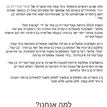
קונדיטוריית בן
מזה שנים רוכשים אינספור בתי קפה את מוצריה של
עמי
ומתהדרים במותג מה שמושך אל עסקיהם קהל רב בנוסף, שמים
דגש בתפריט שברשותם על כך שקינוחיהם ישאו את שם המותג “בן
עמי
“.
בשנת 2014 נרכשה קונדיטוריית בן עמי על ידי “קבוצת נטלי
פלוס”, תשלובת מפעלים היוצרת את החוויה הכי רומנטית ומביאה
אהבה אותה ייסד ישר בנימיני בקומה שלישית בבינימינה יחד עם אישתו
הקונדיטורית
.
כיום תשלובת מפעלים זו מכילה שלושה מפעלים וחמישה בתי קפה
(חלקם בזכיינות של המותג בן עמי) בניצוחו של ישר בנימיני: “בן עמי”,
“נטלי פלוס” ו”גל קייקס” המספקים מענה מדהים למלונות, גני אירועים,
קונדיטוריות איכותיות , בתי מאפה ומסעדות גורמה
.
בתשלובת מחלקת פיתוח לעוגות חדשניות ובינהן קונדיטוריית ‘בן עמי’
שהיא הפרמיום של עוגות הבית המיוצרים מחומרי הגלם הטריים
והפריכים ביותר בתחום
.
בין מוצרינו אנו מספקים ונמשיך לספק מענה למאפים ברמה הגבוה
ביותר ללא קמח, ללא גלוטן וללא סוכר
.
למה
אנחנו?