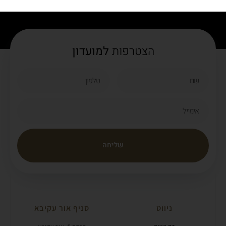
Life Is Too Short To Say No To Cake
הצטרפות
למועדון
שליחה
ניווט
סניף אור עקיבא