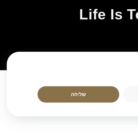
Life Is 
שליחה