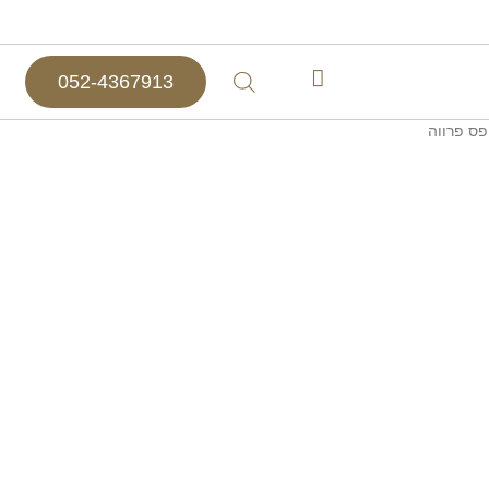
052-4367913
פס פרווה