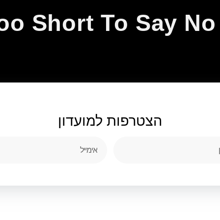
Too Short To Say N
הצטרפות
למועדון