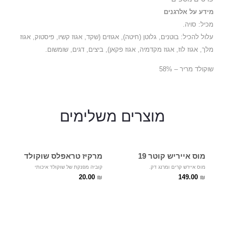
מידע על אלרגנים
מכיל: סויה.
עלול להכיל: בוטנים, גלוטן (חיטה), אגוזים (שקד, אגוז קשיו, פיסטוק, אגוז
מלך, אגוז לוז, אגוז מקדמיה, אגוז פקאן), ביצים, דגים, שומשום.
שוקולד מריר – 58%
מוצרים
משלימים
מוס אייריש קוטר 19
מרקיז טראפלס שוקולד
מוס איירש קרים ומרנג דק.
קוביה מפנקת של שוקולד איכותי
20.00
149.00
₪
₪