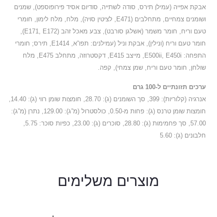
אבקת אפייה (עמילן תירס, סודה לשתייה, סודיום אסיד פירופוספט), שמנים
ושומנים צמחיים, מתחלבים (E471, לציטין סויה), מלח, מלח לימון, חומרי
טעם וריח, חומר משמר (אשלגן סורבט), צבע מאכל זהב (E171, E172),
חומר טעם וריח (ונילין), אבקת וניל (עמילנים: תפו”א, E1414, תירס; חומרי
התפחה: E500ii, E450i, מייצב E415, דקסטרוזה, מתחלב E475, מלח
שולחן, חומר טעם וריח, שמן צמחי), קפה.
ערכים תזונתיים ל-100 גרם
אנרגיה (קלוריות): 399, סך השומנים (ג): 28.70, חומצות שומן רווי (ג): 14.40,
חומצות שומן טרנס (ג): פחות מ-0.50, כולסטרול (מ”ג): 129.00, נתרן (מ”ג):
57.00, סך פחמימות (ג): 28.80, סוכרים (ג): 23.00, כפיות סוכר: 5.75,
חלבונים (ג): 5.60
מוצרים
משלימים