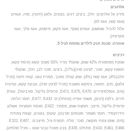
אלרגנים
מידע על אלרגנים: חלב, ביצים, דגים, בוטנים, גלוטן (חיטה), סויה, אגוזים
(אגוז קשיו, אגוז לוז).
עלול להכיל: שומשום, אגוזים (שקד, אגוז פקאן, פיסטוק, אגוז מלך, אגוז
מקדמיה).
אזהרה: סכנת חנק לילדים מתחת לגיל 5.
רכיבים
שמנת מפוסטרת 42% שומן, שוקולד מריר 55% מוצקי קקאו (עיסת קקאו,
חמאת קקאו, סוכר, לציטין סויה)(17%), ביצים, סוכר לבן, חלב, שוקולד
חלב(4%), אגוז קשיו (4%), שמן קנולה מזוכך, ממרח נוגט, קמח חיטה (מכיל
גלוטן), מים, חמאה, צימקאו משובח (מכיל לציטין סויה), אבקת קקאו, טורטית
(מים, אמולסיפיירים: E471, E475, E470, פרופילן גליקול, סורביטול), עמילן
תירס, ג’לטין (דגים), משפר אפייה (מתחלבים: E477, E433, חומר הלחה:
פרופילן גליקול, מייצב: חומצת שומן, מסמיך: E422, מווסת חומציות: אשלגן
הידרוקסידי, חומר משמר: פוטסיום סורבט), קוקוס, בוטנים, קצפת צמחית
(מים, שומן צמחי מוקשה, סוכר, מלח, תמצית וניל, מייצבים: E322, E407,
E410, E461, E466, מתחלב E435, צבע מאכל טבעי אנטו – מכיל סולפיט),