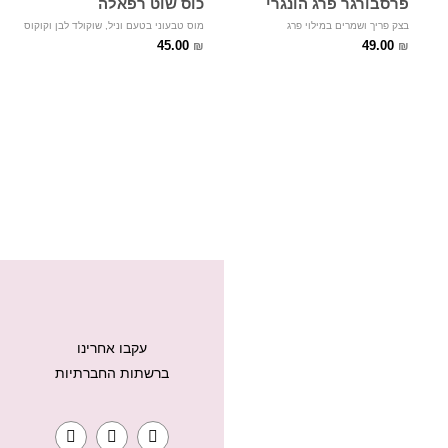
פרסבורגר פרג הונגרי
כוס שוט רפאלה
בצק פריך ושמרים במילוי פרג
מוס טבעוני בטעם וניל, שוקולד לבן וקוקוס
45.00
49.00
₪
₪
עקבו אחרינו
ברשתות החברתיות