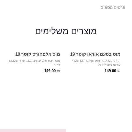
פרטים נוספים
מוצרים
משלימים
מוס בטעם אוראו קוטר 19
מוס אלפחורס קוטר 19
תחתית בראוניז, מוס שוקולד לבן ושברי
מוס ריבת חלב על מצע בצק פריך ושכבות
עוגיות בטעם אוראו
ג'פונז
149.00
149.00
₪
₪