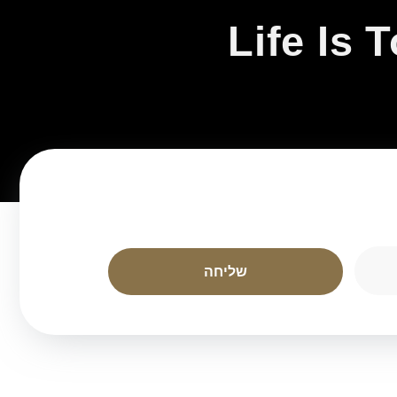
Life Is 
שליחה