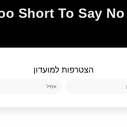
Too Short To Say N
הצטרפות
למועדון