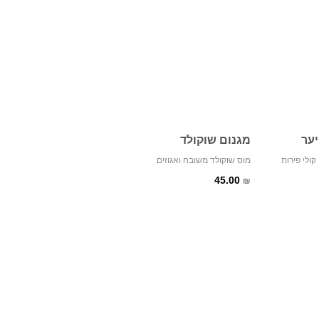
יער
מגנום שוקולד
ולי פירות
מוס שוקולד משובח ואגוזים
45.00
₪
מאפה קש