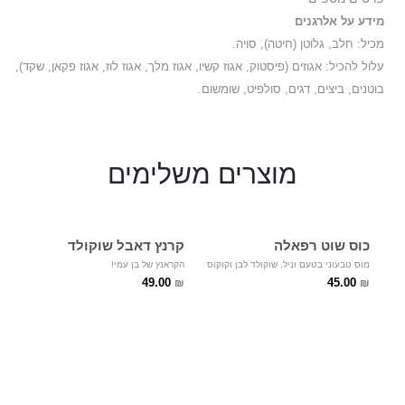
מידע על אלרגנים
מכיל: חלב, גלוטן (חיטה), סויה.
עלול להכיל: אגוזים (פיסטוק, אגוז קשיו, אגוז מלך, אגוז לוז, אגוז פקאן, שקד),
בוטנים, ביצים, דגים, סולפיט, שומשום.
מוצרים
משלימים
כוס שוט רפאלה
קרנץ דאבל שוקולד
מוס טבעוני בטעם וניל, שוקולד לבן וקוקוס
הקראנץ של בן עמי!
49.00
45.00
₪
₪