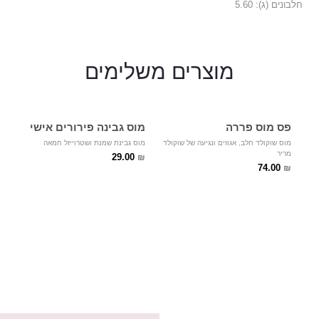
חלבונים (ג): 5.60
מוצרים
משלימים
פס מוס פררה
מוס גבינה פירורים אישי
מוס שוקולד חלב, אגוזים ונגיעה של שוקולד
מוס גבינת שמנת ושטרוייזל חמאה
מריר
29.00
₪
74.00
₪