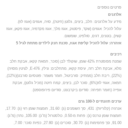
פרטים נוספים
אלרגנים
מידע על אלרגנים: חלב, ביצים, גלוטן (חיטה), סויה, אגוזים (אגוז לוז).
עלול להכיל: אגוזים (שקד, פיסטוק, אגוז מלך, אגוז מקדמיה, אגוז פקאן, אגוז
קשיו), בוטנים, דגים, סולפיט, שומשום.
אזהרה: עלול להכיל קליפת אגוז, סכנת חנק לילדים מתחת לגיל 5
רכיבים
שמנת מפוסטרת 42% שומן, שוקולד לבן (סוכר, חמאת קקאו, אבקת חלב
מלא, אבקת חלב רזה, עיסת קקאו, מתחלבים: ונילין, E-476, לציטין מסויה)
(22%), ריבת חלב (ממתיק: סורביטול, חומר משמר: פוטסיום סורבט)(12%),
חמאה, אגוזי לוז(6%), סוכר לבן, ביצים, קמח חיטה (מכיל גלוטן), אבקת
אפייה (חומר תפיחה: סודיום ביקרבונט, סודיום פירופוספט).
ערכים תזונתיים ל-100 גרם
אנרגיה (קלוריות): 431, סך השומנים (ג): 31.60, חומצות שומן רווי (ג): 17.70,
חומצות שומן טרנס (ג): פחות מ-0.50, כולסטרול (מ”ג): 105.00, נתרן (מ”ג):
91.00, סך פחמימות (ג): 30.70, סוכרים (ג): 27.80, כפיות סוכר: 7.00,