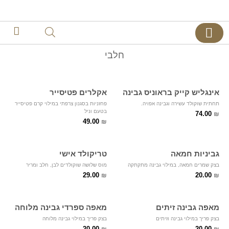
צרו קשר
דף הבית
קינוחים אישיים
חלבי
אינגליש קייק בראוניס גבינה
אקלרים פטיסייר
תחתית שוקולד עשירה וגבינה אפויה.
פחזניות בסגנון צרפתי במילוי קרם פטיסייר
בטעם וניל
74.00
₪
49.00
₪
גביניות חמאה
טריקולד אישי
בצק שמרים חמאה, במילוי גבינה מתקתקה
מוס שלושה שוקולדים לבן, חלב ומריר
29.00
20.00
₪
₪
מאפה גבינה זיתים
מאפה ספרדי גבינה מלוחה
בצק פריך במילוי גבינה וזיתים
בצק פריך במילוי גבינה מלוחה
20.00
20.00