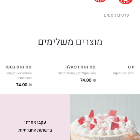
פרטים נוספים
מוצרים
משלימים
פחורס
פס מוס רפאלה
פס מוס בטעם או
ילוי ריבת חלב וקוקוס
מוס שוקולד לבן, אגוזים וקרמל
תחתית בראוניז, מוס שוקול
בטעם אוראו.
74.00
₪
74.00
₪
עקבו אחרינו
ברשתות החברתיות